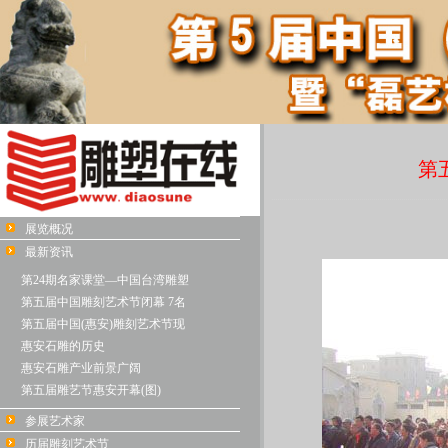
第
展览概况
最新资讯
第24期名家课堂—中国台湾雕塑
第五届中国雕刻艺术节闭幕 7名
第五届中国(惠安)雕刻艺术节现
惠安石雕的历史
惠安石雕产业前景广阔
第五届雕艺节惠安开幕(图)
参展艺术家
历届雕刻艺术节